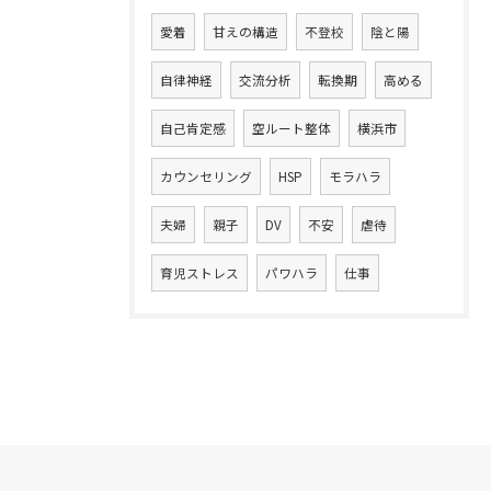
愛着
甘えの構造
不登校
陰と陽
自律神経
交流分析
転換期
高める
自己肯定感
空ルート整体
横浜市
カウンセリング
HSP
モラハラ
夫婦
親子
DV
不安
虐待
育児ストレス
パワハラ
仕事