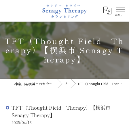
TFT（Thought Field Th
erapy）【横浜市 Senagy T
herapy】
神奈川県横浜市のカウンセリングならSenagy Therapy
ブログ
TFT（Thought Field Therapy）【横浜市 Senagy Therapy】
TFT（Thought Field Therapy）【横浜市
Senagy Therapy】
2025/04/13