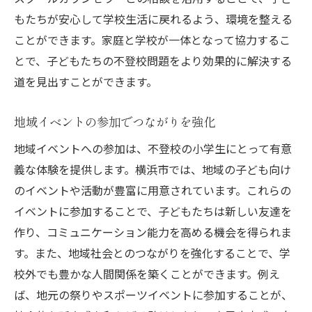
家庭でできるリラクゼーション法
もたちが安心して学校生活に戻れるよう、環境を整える
ことができます。家庭と学校が一体となって協力するこ
ストレス管理のためのツール
とで、子どもたちの不登校問題をより効果的に解決する
不登校の要因を理解し地域でできるサポートを
道を見出すことができます。
考える
不登校の原因を探る
地域イベントの参加でつながりを強化
地域社会の理解を深める
地域イベントへの参加は、不登校の小学生にとって有意
サポート体制の確立方法
義な体験を提供します。横浜市では、地域の子ども向け
原因別の対応策を考える
のイベントや活動が豊富に用意されています。これらの
地域資源の活用と連携
イベントに参加することで、子どもたちは新しい友達を
困難を乗り越えるための支援
作り、コミュニケーション能力を高める機会を得られま
す。また、地域社会とのつながりを強化することで、学
校外でも豊かな人間関係を築くことができます。例え
ば、地元の祭りやスポーツイベントに参加することが、