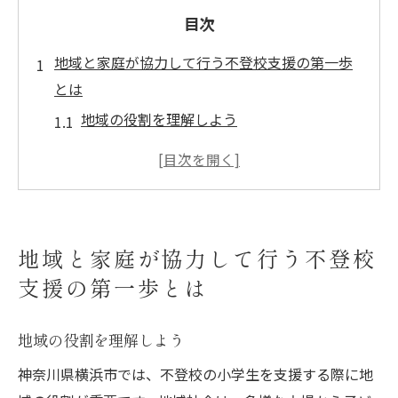
目次
地域と家庭が協力して行う不登校支援の第一歩
とは
地域の役割を理解しよう
家庭での初期対応策
コミュニティサポートの活用法
学校との連携の重要性
地域イベントの参加でつながりを強化
地域と家庭が協力して行う不登校
不登校支援活動への参加方法
支援の第一歩とは
横浜市で進める不登校支援プログラムの効果的
な活用法
地域の役割を理解しよう
プログラムの概要と目的
神奈川県横浜市では、不登校の小学生を支援する際に地
個別対応プログラムの利点