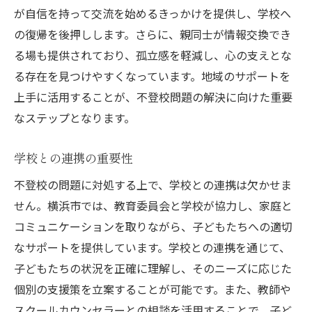
が自信を持って交流を始めるきっかけを提供し、学校へ
親子関係の改善事例
の復帰を後押しします。さらに、親同士が情報交換でき
教育委員会と連携した不登校支援の最新動向
る場も提供されており、孤立感を軽減し、心の支えとな
最新の施策と取り組み
る存在を見つけやすくなっています。地域のサポートを
教育委員会が提供する資源
上手に活用することが、不登校問題の解決に向けた重要
成功事例から学ぶポイント
なステップとなります。
現場からの声を反映した支援策
学校との連携の重要性
将来的な方向性と展望
不登校の問題に対処する上で、学校との連携は欠かせま
連携のメリットと課題
せん。横浜市では、教育委員会と学校が協力し、家庭と
心理的負担を和らげるための家庭でのケア方法
コミュニケーションを取りながら、子どもたちへの適切
リラックス方法の提案
なサポートを提供しています。学校との連携を通じて、
不安を軽減する日常習慣
子どもたちの状況を正確に理解し、そのニーズに応じた
心の健康を保つための活動
個別の支援策を立案することが可能です。また、教師や
プロフェッショナルのサポートを求める
スクールカウンセラーとの相談を活用することで、子ど