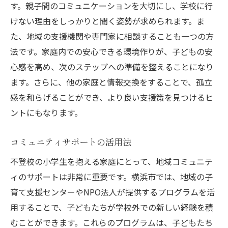
習機会
す。親子間のコミュニケーションを大切にし、学校に行
けない理由をしっかりと聞く姿勢が求められます。ま
地域の学習支援グループの紹介
た、地域の支援機関や専門家に相談することも一つの方
オンライン学習の活用法
法です。家庭内での安心できる環境作りが、子どもの安
参加型ワークショップの意義
心感を高め、次のステップへの準備を整えることになり
サポーターの役割と活動内容
ます。さらに、他の家庭と情報交換をすることで、孤立
地域連携による学びの場づくり
感を和らげることができ、より良い支援策を見つけるヒ
学習成果の共有とフィードバック
ントにもなります。
不登校問題解決の鍵は親子のコミュニケーショ
ンにあり
コミュニティサポートの活用法
親子で話し合う場の作り方
不登校の小学生を抱える家庭にとって、地域コミュニテ
コミュニケーションスキルの向上法
ィのサポートは非常に重要です。横浜市では、地域の子
育て支援センターやNPO法人が提供するプログラムを活
信頼関係を築くためのアプローチ
用することで、子どもたちが学校外での新しい経験を積
定期的な親子ミーティングのすすめ
むことができます。これらのプログラムは、子どもたち
共通のゴール設定の重要性