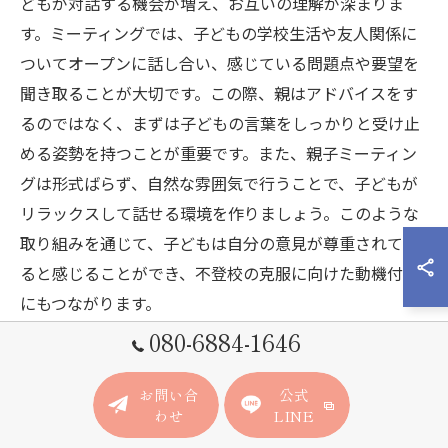
どもが対話する機会が増え、お互いの理解が深まりま
す。ミーティングでは、子どもの学校生活や友人関係に
ついてオープンに話し合い、感じている問題点や要望を
聞き取ることが大切です。この際、親はアドバイスをす
るのではなく、まずは子どもの言葉をしっかりと受け止
める姿勢を持つことが重要です。また、親子ミーティン
グは形式ばらず、自然な雰囲気で行うことで、子どもが
リラックスして話せる環境を作りましょう。このような
取り組みを通じて、子どもは自分の意見が尊重されてい
ると感じることができ、不登校の克服に向けた動機付け
にもつながります。
080-6884-1646
共通のゴール設定の重要性
お問い合
公式
不登校の小学生を支援する上で、親子が共に取り組む共
わせ
LINE
通のゴール設定は極めて重要です。共通の目標を持つこ