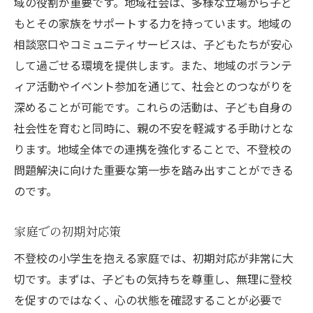
域の役割が重要です。地域社会は、多様な立場から子ど
親子セッションの活用事例
もとその家族をサポートする力を持っています。地域の
地域カウンセリングの利用方法
相談窓口やコミュニティサービスは、子どもたちが安心
プログラム参加者の声
して過ごせる環境を提供します。また、地域のボランテ
ィア活動やイベント参加を通じて、社会とのつながりを
期待される成果と具体例
深めることが可能です。これらの活動は、子ども自身の
不登校の小学生に対する家庭での具体的なサポ
社会性を育むと同時に、親の不安を軽減する手助けとな
ート方法
ります。地域全体での連携を強化することで、不登校の
日常生活でのサポート方法
問題解決に向けた重要な第一歩を踏み出すことができる
学習環境の整備と工夫
のです。
子どもの声を聴く技術
ストレスを軽減する方法
家庭での初期対応策
親子の信頼関係を深めるヒント
不登校の小学生を抱える家庭では、初期対応が非常に大
家庭内コミュニケーションの向上
切です。まずは、子どもの気持ちを尊重し、無理に登校
地域社会が不登校の子どもたちに提供できる学
を促すのではなく、心の状態を確認することが必要で