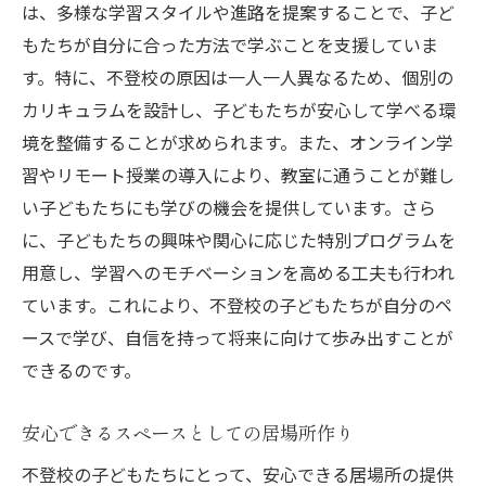
教育委員会と地域のカウンセリングセンターの
は、多様な学習スタイルや進路を提案することで、子ど
連携が鍵
もたちが自分に合った方法で学ぶことを支援していま
す。特に、不登校の原因は一人一人異なるため、個別の
連携による総合的な支援の実現
カリキュラムを設計し、子どもたちが安心して学べる環
情報共有の重要性とその方法
境を整備することが求められます。また、オンライン学
不登校児への個別対応の実践例
習やリモート授業の導入により、教室に通うことが難し
専門家によるセミナー開催の意義
い子どもたちにも学びの機会を提供しています。さら
定期的なフィードバックによる改善策
に、子どもたちの興味や関心に応じた特別プログラムを
共同プロジェクトによる効果的な支援
用意し、学習へのモチベーションを高める工夫も行われ
不登校の原因に応じた多様なサポート方法を解
ています。これにより、不登校の子どもたちが自分のペ
説
ースで学び、自信を持って将来に向けて歩み出すことが
心理的要因に対するアプローチ
できるのです。
学習障害に対する支援方法
安心できるスペースとしての居場所作り
社会的孤立を防ぐための活動
不登校の子どもたちにとって、安心できる居場所の提供
不安やストレス対策の具体例