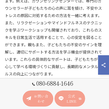
ます。例えば、カウンセリングセンターでは、専門のカ
ウンセラーが子どもたちの心の声に耳を傾け、不安やス
トレスの原因に対処するための方法を一緒に考えます。
また、リラクゼーションやマインドフルネスのテクニッ
クを学ぶワークショップも開催されており、これらのス
キルを日常生活で活用することで、心の安定を図ること
ができます。親もまた、子どもたちの不安のサインを理
解し、適切にサポートする方法を学ぶ機会が提供されて
います。これらの具体的なサポートは、子どもたちが安
心して学べる環境づくりに貢献し、長期的なメンタルヘ
ルスの向上につながります。
080-6884-1646
適応困難を克服するためのステップ
お問い合
公式
不登校の子どもたちが直面する適応困難を克服するため
わせ
LINE
には、まず個々のニーズに応じた柔軟なアプローチが必