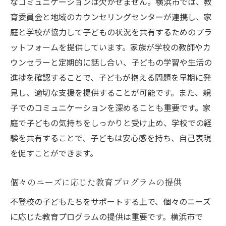
なコミュニケーションは欠かせません。横浜市では、教
教育委員会主導の支援プログラム
育委員会と地域のカウンセリングセンターが連携し、家
地域カウンセリングセンターの役割
庭と学校が協力して子どもの状況を共有するためのプラ
家庭内での心のケアの方法
ットフォームを提供しています。家族が学校の教師やカ
学校外学習の新たな試み
ウンセラーと定期的に話し合い、子どもの学習や生活の
親子セッションの効果と実施方法
進捗を確認することで、子どもが抱える問題を早期に発
見し、適切な支援を提供することが可能です。また、親
地域ボランティアによる支援活動
子でのコミュニケーションを深めることも重要です。家
親子で考える不登校の新たな一歩をサポート
庭で子どもの気持ちをしっかりと受け止め、学校での経
親子間の信頼関係を築くヒント
験を共有することで、子どもは安心感を持ち、自己表現
共に学ぶ時間を持つことの意義
を促すことができます。
親としてのサポート方法を学ぶ
子どもの声を尊重するコミュニケーション
個々のニーズに応じた教育プログラムの提供
親子で参加できるワークショップの紹介
不登校の子どもたちをサポートする上で、個々のニーズ
家庭で実践できるリラクゼーション方法
に応じた教育プログラムの提供は重要です。横浜市で