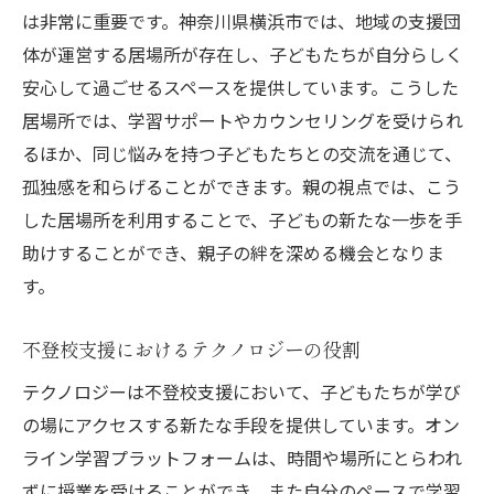
は非常に重要です。神奈川県横浜市では、地域の支援団
適応困難を克服するためのステップ
体が運営する居場所が存在し、子どもたちが自分らしく
家庭内でのサポート技術の向上
安心して過ごせるスペースを提供しています。こうした
不登校の子どもたちへの心のケアと地域の相談
居場所では、学習サポートやカウンセリングを受けられ
窓口
るほか、同じ悩みを持つ子どもたちとの交流を通じて、
心理カウンセリングの活用方法
孤独感を和らげることができます。親の視点では、こう
地域相談窓口の利用手順と紹介
した居場所を利用することで、子どもの新たな一歩を手
心の健康を保つためのセルフケア
助けすることができ、親子の絆を深める機会となりま
す。
子ども自身が参加できるサポートグループ
専門家との定期的な面談の重要性
不登校支援におけるテクノロジーの役割
相談窓口のサービス内容と利用事例
テクノロジーは不登校支援において、子どもたちが学び
親子コミュニケーション向上のための具体的な
の場にアクセスする新たな手段を提供しています。オン
取り組み
ライン学習プラットフォームは、時間や場所にとらわれ
親子間での感情表現の練習
ずに授業を受けることができ、また自分のペースで学習