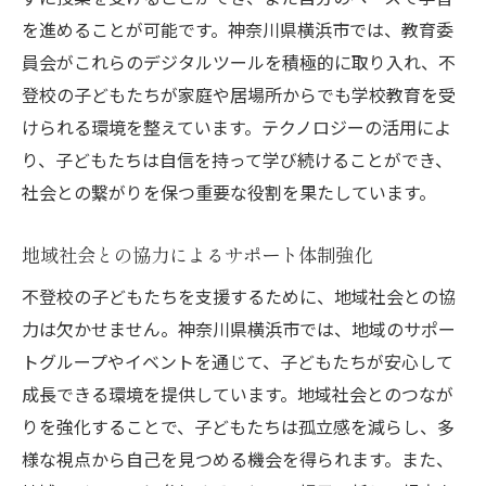
共通の趣味を通じた絆の強化
を進めることが可能です。神奈川県横浜市では、教育委
定期的な家族会議の実施
員会がこれらのデジタルツールを積極的に取り入れ、不
ストレスを軽減する対話技法
登校の子どもたちが家庭や居場所からでも学校教育を受
親子での共同プロジェクトへの参加
けられる環境を整えています。テクノロジーの活用によ
り、子どもたちは自信を持って学び続けることができ、
お互いの気持ちを理解するための時間作り
社会との繋がりを保つ重要な役割を果たしています。
横浜市における不登校支援の成功事例から学ぶ
成功事例の詳細分析と学び
地域社会との協力によるサポート体制強化
効果的な支援戦略の要素
不登校の子どもたちを支援するために、地域社会との協
関係者の協力による成功の秘訣
力は欠かせません。神奈川県横浜市では、地域のサポー
長期的な支援の成果とその評価
トグループやイベントを通じて、子どもたちが安心して
実施されたプログラムの具体的効果
成長できる環境を提供しています。地域社会とのつなが
成功事例から得られる具体的な教訓
りを強化することで、子どもたちは孤立感を減らし、多
様な視点から自己を見つめる機会を得られます。また、