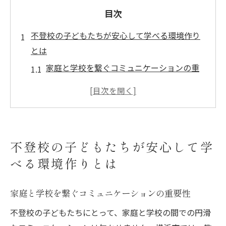
目次
不登校の子どもたちが安心して学べる環境作り
とは
家庭と学校を繋ぐコミュニケーションの重
要性
個々のニーズに応じた教育プログラムの提
供
安心できるスペースとしての居場所作り
不登校の子どもたちが安心して学
不登校支援におけるテクノロジーの役割
べる環境作りとは
地域社会との協力によるサポート体制強化
多様な学習スタイルの選択肢
家庭と学校を繋ぐコミュニケーションの重要性
神奈川県横浜市での不登校支援策の具体例を紹
不登校の子どもたちにとって、家庭と学校の間での円滑
介