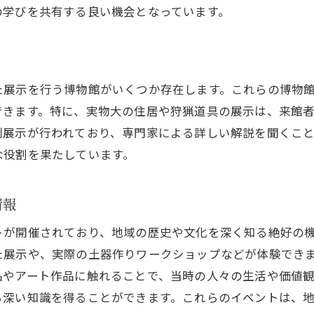
縄文時代の文化的価値を再評価
の学びを共有する良い機会となっています。
横浜市の遺跡で再発見する縄文時代の技術
縄文時代の豊かな文化遺産を横浜市で探る
横浜市の縄文遺跡で体感する文化的遺産
た展示を行う博物館がいくつか存在します。これらの博物
縄文時代の文化遺産が現代の私たちに伝えるもの
できます。特に、実物大の住居や狩猟道具の展示は、来館
別展示が行われており、専門家による詳しい解説を聞くこ
な役割を果たしています。
情報
トが開催されており、地域の歴史や文化を深く知る絶好の
た展示や、実際の土器作りワークショップなどが体験でき
品やアート作品に触れることで、当時の人々の生活や価値
る深い知識を得ることができます。これらのイベントは、