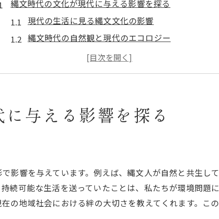
縄文時代の文化が現代に与える影響を探る
現代の生活に見る縄文文化の影響
縄文時代の自然観と現代のエコロジー
縄文文化の工芸品が現代アートに与える影響
縄文時代と現代社会の共通点を探る
縄文時代の食文化が現代料理に与える影響
縄文時代の精神性と現代の精神療法
代に与える影響を探る
横浜市で体験できる縄文時代の魅力
横浜市での縄文時代ワークショップ紹介
縄文時代を体感できる横浜市の博物館
形で影響を与えています。例えば、縄文人が自然と共生し
横浜市での縄文時代に関するイベント情報
、持続可能な生活を送っていたことは、私たちが環境問題
縄文時代の芸術を体験できる横浜市のアートフェ
現在の地域社会における絆の大切さを教えてくれます。こ
横浜市の縄文時代関連施設のガイド