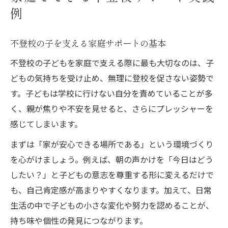
不登校の子が心を開く対話のコツを解説
例
気持ちを言葉にできる親子コミュニケーシ
ョン
不登校の子を支える家庭サポートの基本
対話で見つかる不登校の子どもの個性と魅
不登校の子どもを家庭で支える際に最も大切なのは、子
力
どもの気持ちを受け止め、無理に登校を促さない姿勢で
親子の会話で不登校の気持ちを受け止める
す。子どもは学校に行けない自分を責めていることが多
方法
く、親が焦りや不安を見せると、さらにプレッシャーを
子どもの意思を尊重する対話で自信を育て
感じてしまいます。
る
まずは「家が安心できる場所である」という環境づくり
不登校でも輝く個性の見つけ方
を心がけましょう。例えば、朝の声かけを「今日はどう
不登校の子の強みを見つける家庭の工夫
したい？」と子どもの意志を尊重する形に変えるだけで
好きなことから個性を伸ばすサポート術
も、自己肯定感が高まりやすくなります。加えて、日常
不登校経験を活かす子どもの持ち味発見法
生活の中で子どもの小さな変化や努力を認めることが、
持ち味や個性の発見につながります。
家の中で見つける不登校児の得意分野とは