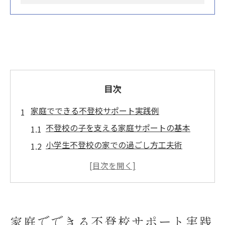
目次
家庭でできる不登校サポート実践例
不登校の子を支える家庭サポートの基本
小学生不登校の家での過ごし方工夫術
ゲーム活用で不登校の子の安心感を育む
親子時間で不登校の気持ち理解を深める
不登校小学生の居場所作りの実践アイデア
子どもの持ち味を引き出す対話法とは
家庭でできる不登校サポート実践