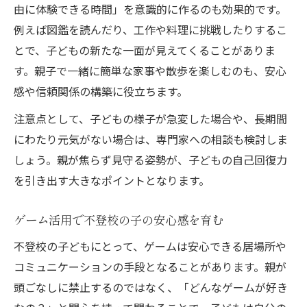
由に体験できる時間」を意識的に作るのも効果的です。
は
例えば図鑑を読んだり、工作や料理に挑戦したりするこ
楽しみながら自己肯定感を高めるポイント
とで、子どもの新たな一面が見えてくることがありま
家でできる不登校児の創造力サポート術
す。親子で一緒に簡単な家事や散歩を楽しむのも、安心
趣味時間が不登校の子の成長に繋がる理由
感や信頼関係の構築に役立ちます。
勉強や生活で伸ばせる子どもの力
注意点として、子どもの様子が急変した場合や、長期間
不登校でも学べる家庭での勉強サポート法
にわたり元気がない場合は、専門家への相談も検討しま
しょう。親が焦らず見守る姿勢が、子どもの自己回復力
生活習慣の安定が不登校回復への第一歩
を引き出す大きなポイントとなります。
家でできる不登校小学生の学び直し実践例
不登校児に合った生活リズム作りのコツ
ゲーム活用で不登校の子の安心感を育む
家庭学習が不登校の子の自信に繋がる理由
不登校の子どもにとって、ゲームは安心できる居場所や
コミュニケーションの手段となることがあります。親が
頭ごなしに禁止するのではなく、「どんなゲームが好き