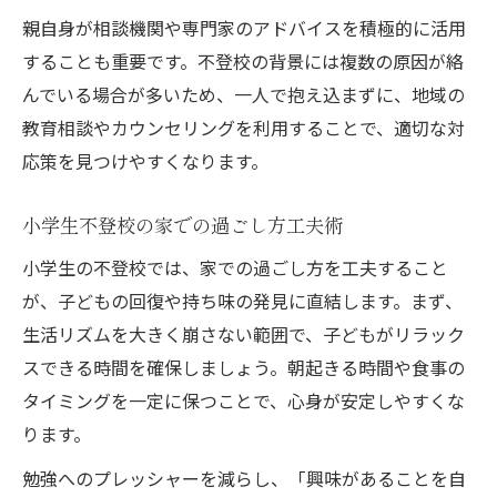
観察で気づく不登校の子の隠れた能力
親自身が相談機関や専門家のアドバイスを積極的に活用
することも重要です。不登校の背景には複数の原因が絡
気持ちを理解し合う家庭作りの秘訣
んでいる場合が多いため、一人で抱え込まずに、地域の
不登校の子の気持ちを受け止める家族の姿
教育相談やカウンセリングを利用することで、適切な対
勢
応策を見つけやすくなります。
共感が生む不登校児の安心できる環境づく
り
小学生不登校の家での過ごし方工夫術
家庭内コミュニケーションが不登校回復の
小学生の不登校では、家での過ごし方を工夫すること
鍵
が、子どもの回復や持ち味の発見に直結します。まず、
不登校小学生の気持ちを察する日常の工夫
生活リズムを大きく崩さない範囲で、子どもがリラック
親の理解が不登校サポートに役立つ理由
スできる時間を確保しましょう。朝起きる時間や食事の
ゲームや創作活動で育む自信回復術
タイミングを一定に保つことで、心身が安定しやすくな
不登校小学生の自信回復に役立つゲーム活
ります。
用
勉強へのプレッシャーを減らし、「興味があることを自
創作活動が不登校の子に与える良い影響と