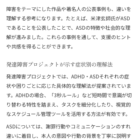
響
障害をテーマにした作品や著名人の公表事例も、違いを
障害をテーマにした作品で発達障害を理解
理解する参考になります。たとえば、米津玄師氏がASD
する
であることを公表したことで、ASDの特徴や社会的な理
発達障害に関するNHK番組が伝える共感力
解が進みました。これらの事例を通して、支援のヒント
の高め方
や共感を得ることができます。
ASD診断を受けた著名人から学ぶ生き方の
ヒント
発達障害プロジェクトが示す症状別の理解法
発達障害プロジェクトが作品理解に与える
発達障害プロジェクトでは、ADHD・ASDそれぞれの症
役割
状や困りごとに応じた具体的な理解法が提案されていま
ADHDとASDの困りごとへ今日できるサポート
す。ADHDの場合、「3秒ルール」など短時間で意識が切
発達障害の困りごとに寄り添う日常サポー
り替わる特性を踏まえ、タスクを細分化したり、視覚的
ト法
なスケジュール管理ツールを活用する方法が有効です。
ADHDの3秒ルールを活用した発達障害対応
ASDについては、謝罪行動やコミュニケーションのすれ
法
違いに着目し、本人の意図や行動の背景を丁寧に説明す