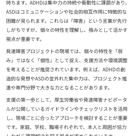
持ちます。ADHDは集中力の持続や衝動性に課題があり、
視点
ASDはコミュニケーションや社会的相互作用に特徴的な
発達障害プロジェクトで得る現場の支援ノ
困難が見られます。これらは「障害」という言葉が先行
ウハウ
しがちですが、個々の特性を理解し、強みとして活かす
筑波大学の発達障害支援事例に学ぶポイン
視点が重要です。
ト
発達障害プロジェクトの現場では、個々の特性を「弱
実践的な発達障害対応策とは何か
み」ではなく「個性」として捉え、支援方法や環境調整
発達障害への具体的対応策と日常応用のコ
を考えることが推奨されています。例えば、ADHDの創
ツ
造的な発想やASDの並外れた集中力は、プロジェクト推
ADHDとASDに適した発達障害対応方法の紹
進や専門分野で大きな力となることがあります。
介
支援の第一歩として、厚生労働省や発達障害ナビポータ
発達障害ナビポータルを活用した実践支援
ルが公開しているガイドラインやチェックリストを活用
トリセツテンプレートで発達障害対応を強
し、現場ごとに合ったアプローチを検討することが重要
化
です。家庭、学校、職場それぞれで、本人と周囲が協力
筑波大学やプロジェクト発の対応策を比較
しながら課題解決を図る視点が求められています。