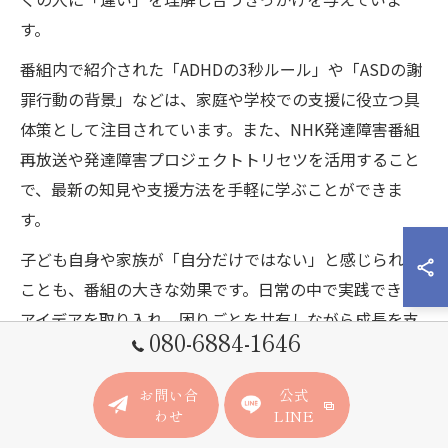
す。
番組内で紹介された「ADHDの3秒ルール」や「ASDの謝
罪行動の背景」などは、家庭や学校での支援に役立つ具
体策として注目されています。また、NHK発達障害番組
再放送や発達障害プロジェクトトリセツを活用すること
で、最新の知見や支援方法を手軽に学ぶことができま
す。
子ども自身や家族が「自分だけではない」と感じられる
ことも、番組の大きな効果です。日常の中で実践できる
アイデアを取り入れ、困りごとを共有しながら成長を支
080-6884-1646
える知恵を積み重ねていきましょう。
お問い合
公式
わせ
LINE
著名人や作品から広がる発達障害