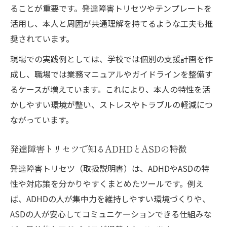
ASDの謝れない理由と発達障害支援の工夫
ることが重要です。発達障害トリセツやテンプレートを
発達障害プロジェクト視点で今日から始め
活用し、本人と周囲が共通理解を持てるような工夫も推
る支援
奨されています。
家族や周囲ができる発達障害の具体的サポ
現場での実践例としては、学校では個別の支援計画を作
ート
成し、職場では業務マニュアルやガイドラインを整備す
るケースが増えています。これにより、本人の特性を活
かしやすい環境が整い、ストレスやトラブルの軽減につ
ながっています。
発達障害トリセツで知るADHDとASDの特徴
発達障害トリセツ（取扱説明書）は、ADHDやASDの特
性や対応策を分かりやすくまとめたツールです。例え
ば、ADHDの人が集中力を維持しやすい環境づくりや、
ASDの人が安心してコミュニケーションできる仕組みな