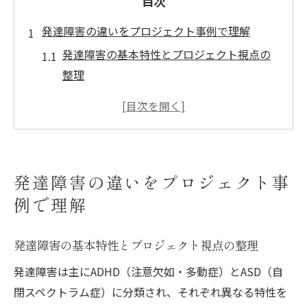
目次
発達障害の違いをプロジェクト事例で理解
発達障害の基本特性とプロジェクト視点の
整理
ADHDとASDの違いを発達障害事例で深掘り
発達障害プロジェクトが示す症状別の理解
法
発達障害トリセツで知るADHDとASDの特徴
発達障害の違いをプロジェクト事
NHK発達障害番組の視点を取り入れる方法
例で理解
ADHDとASDの支援実例から学ぶ工夫
発達障害支援の工夫と実例で見る効果的対
発達障害の基本特性とプロジェクト視点の整理
応
発達障害は主にADHD（注意欠如・多動症）とASD（自
ADHDの3秒ルールを活かす発達障害支援策
閉スペクトラム症）に分類され、それぞれ異なる特性を
ASDの謝罪行動を理解する発達障害支援の