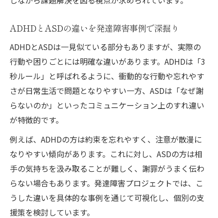
子ども支援に役立つ発達障害プロジェクト視点
ADHDとASDの違いを発達障害事例で深掘り
発達障害から考える子ども支援の基本と工
夫
ADHDとASDは一見似ている部分もありますが、実際の
行動や困りごとには明確な違いがあります。ADHDは「3
プロジェクト視点で見る発達障害子ども支
秒ルール」と呼ばれるように、衝動的な行動や忘れやす
援法
さが日常生活で問題となりやすい一方、ASDは「なぜ謝
発達障害子ども支援方法を家庭で実践する
らないのか」といったコミュニケーション上のすれ違い
ヒント
が特徴的です。
発達障害プロジェクトで学ぶ学校現場の支
例えば、ADHDの方は約束を忘れやすく、注意が散漫に
援例
なりやすい傾向があります。これに対し、ASDの方は相
NHK発達障害番組から得る子ども支援の知
手の気持ちを汲み取ることが難しく、謝罪がうまく伝わ
恵
らない場合もあります。発達障害プロジェクトでは、こ
著名人や作品から広がる発達障害の共感
うした違いを具体的な事例を通じて可視化し、個別の支
発達障害を公表した著名人事例と社会的影
援策を検討しています。