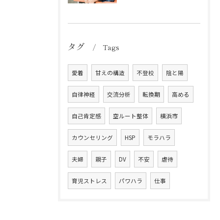
タグ
Tags
愛着
甘えの構造
不登校
陰と陽
自律神経
交流分析
転換期
高める
自己肯定感
空ルート整体
横浜市
カウンセリング
HSP
モラハラ
夫婦
親子
DV
不安
虐待
育児ストレス
パワハラ
仕事